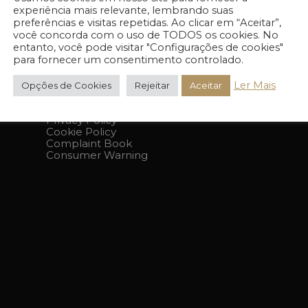
experiência mais relevante, lembrando suas
preferências e visitas repetidas. Ao clicar em “Aceitar”,
você concorda com o uso de TODOS os cookies. No
entanto, você pode visitar "Configurações de cookies"
para fornecer um consentimento controlado.
Ler Mais
Opções de Cookies
Rejeitar
Aceitar
LEGAL PAGES
Privacy Policy
Cookie Policy
Complaint Book
Consumer Warning