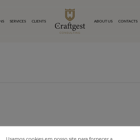
NS
SERVICES
CLIENTS
ABOUT US
CONTACTS
Usamos cookies em nosso site para fornecer a