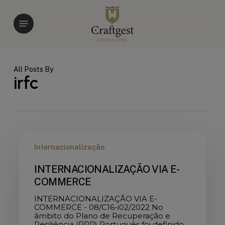
Skip
to
Menu
main
content
All Posts By
irfc
INTERNACIONALIZAÇÃO
VIA
Internacionalização
E-
COMMERCE
INTERNACIONALIZAÇÃO VIA E-
COMMERCE
INTERNACIONALIZAÇÃO VIA E-
COMMERCE - 08/C16-i02/2022 No
âmbito do Plano de Recuperação e
Resiliência (PRR) Português foi definido