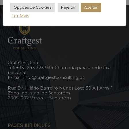
Opções de Cookies
Rejeitar
Aceitar
Ler Mais
CraftGest, Lda
Tel:
+351 243 323 934
Chamada para a rede fixa
nacional
E-mail:
info@craftgestconsulting.pt
Rua Dr. Hilário Barreiro Nunes Lote 50 A | Arm. 1
Zona Industrial de Santarém
2005-002 Várzea – Santarém
PAGES JURIDIQUES