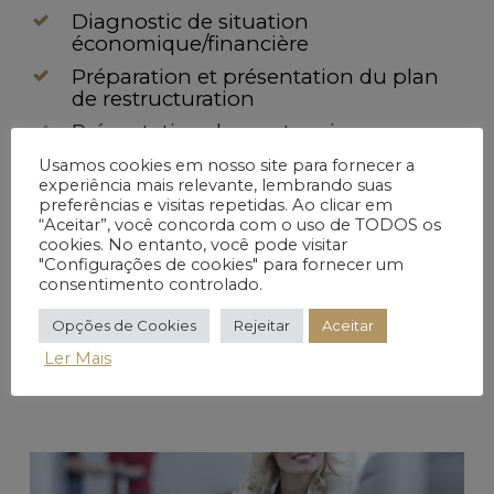
Diagnostic de situation
économique/financière
Préparation et présentation du plan
de restructuration
Présentation des partenaires
financiers
Usamos cookies em nosso site para fornecer a
Collaboration commerciale
experiência mais relevante, lembrando suas
preferências e visitas repetidas. Ao clicar em
“Aceitar”, você concorda com o uso de TODOS os
cookies. No entanto, você pode visitar
"Configurações de cookies" para fornecer um
consentimento controlado.
Opções de Cookies
Rejeitar
Aceitar
Ler Mais