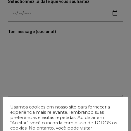
Sélectionnez la date que vous souhaitez
Ton message (opcional)
Usamos cookies em nosso site para fornecer a
experiência mais relevante, lembrando suas
J'autorise le traitement de mes données aux fins
preferências e visitas repetidas. Ao clicar em
décrites dans le
Politique de confidentialité
.
“Aceitar”, você concorda com o uso de TODOS os
cookies. No entanto, você pode visitar