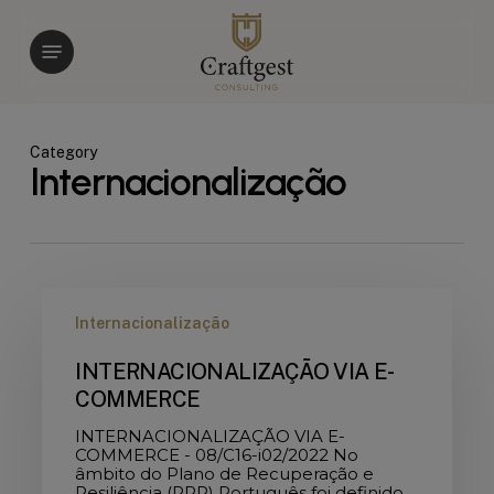
Skip
to
Menu
main
content
Category
Internacionalização
INTERNACIONALIZAÇÃO
VIA
Internacionalização
E-
COMMERCE
INTERNACIONALIZAÇÃO VIA E-
COMMERCE
INTERNACIONALIZAÇÃO VIA E-
COMMERCE - 08/C16-i02/2022 No
âmbito do Plano de Recuperação e
Resiliência (PRR) Português foi definido