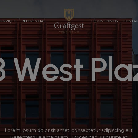
SERVIÇOS
REFERÊNCIAS
QUEM SOMOS
CONTAC
3
W
e
s
t
P
l
a
Lorem
ipsum
dolor
sit
amet,
consectetur
adipiscing
elit.
Pellentesque
ante
quam,
ultrices
nec
vulputate
et,