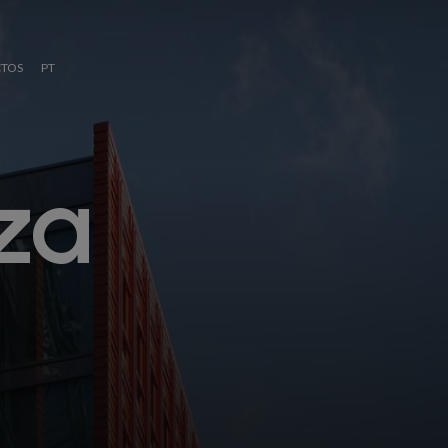
TOS
PT
z
a