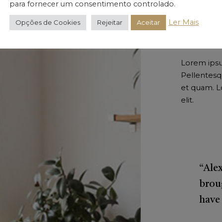
para fornecer um consentimento controlado.
Ler Mais
Opções de Cookies
Rejeitar
Aceitar
The
Lorem ipsum
Pellentesq
et quam. L
elit.
“Alex
brou
have