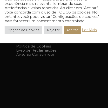
experiência mais relevante, lembrando suas
preferências e visitas repetidas. Ao clicar em “Aceitar”,
você concorda com o uso de TODOS os cookies. No
entanto, você pode visitar "Configurações de cookies"
para fornecer um consentimento controlado.
Ler Mais
Opções de Cookies
Rejeitar
Aceitar
PÁGINAS LEGAIS
Política de Privacidade
Política de Cookies
Livro de Reclamações
Aviso ao Consumidor