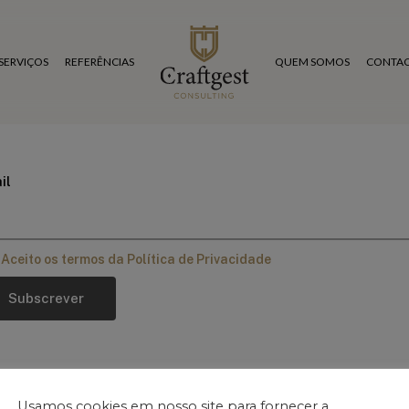
SERVIÇOS
REFERÊNCIAS
QUEM SOMOS
CONTAC
il
Aceito os termos da Política de Privacidade
Usamos cookies em nosso site para fornecer a