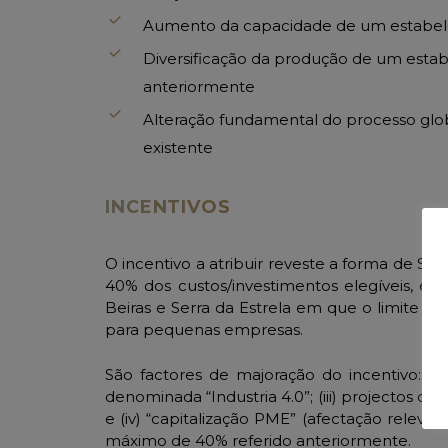
Aumento da capacidade de um estabel
Diversificação da produção de um esta
anteriormente
Alteração fundamental do processo gl
existente
INCENTIVOS
O incentivo a atribuir reveste a forma de S
40% dos custos/investimentos elegíveis, exc
Beiras e Serra da Estrela em que o limite
para pequenas empresas.
São factores de majoração do incentivo: (i) 
denominada “Industria 4.0”; (iii) projectos co
e (iv) “capitalização PME” (afectação relevan
máximo de 40% referido anteriormente.