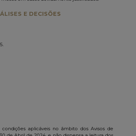
ÁLISES E DECISÕES
5.
ondições aplicáveis no âmbito dos Avisos de
 de Abril de 2024, e não dispensa a leitura dos