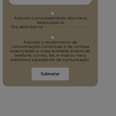
Autorizo o processamento dos meus
dados para os
fins descritos na
Política de Privacidade
.
Autorizo o recebimento de
comunicações comerciais e de cortesia
relacionadas à nossa entidade através de
telefone, correio, fax, e-mail ou meio
eletrónico equivalente de comunicação.