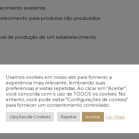
ecimento existente
belecimento para produtos não produzidos
obal de produção de um estabelecimento
Usamos cookies em nosso site para fornecer a
ubvenção (Fundo Perdido) até ao limite máximo de
experiência mais relevante, lembrando suas
preferências e visitas repetidas. Ao clicar em “Aceitar”,
epto nas sub-regiões NUTS III do Alto Alentejo,
você concorda com o uso de TODOS os cookies. No
 máximo é de 50% para médias empresas e de 60%
entanto, você pode visitar "Configurações de cookies"
para fornecer um consentimento controlado.
criação de emprego qualificado; (ii) inserção da
Ler Mais
Opções de Cookies
Rejeitar
Aceitar
m contributo relevante para a “transição climática”
te de capitais próprios), mas respeitando o limite