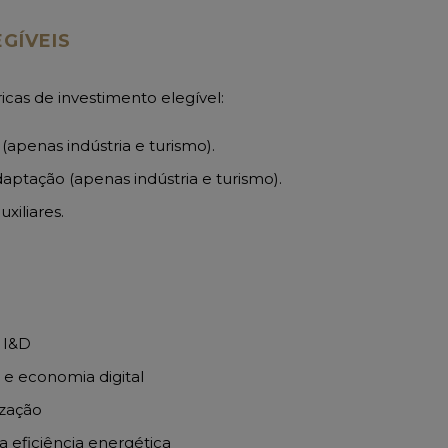
GÍVEIS
cas de investimento elegível:
apenas indústria e turismo).
ptação (apenas indústria e turismo).
xiliares.
 I&D
 e economia digital
ização
 eficiência energética